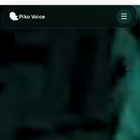
☰
Piko Voice